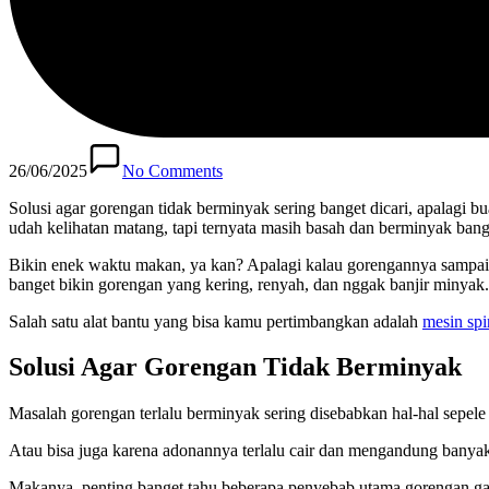
26/06/2025
No Comments
Solusi agar gorengan tidak berminyak sering banget dicari, apalagi 
udah kelihatan matang, tapi ternyata masih basah dan berminyak bang
Bikin enek waktu makan, ya kan? Apalagi kalau gorengannya sampai n
banget bikin gorengan yang kering, renyah, dan nggak banjir minyak.
Salah satu alat bantu yang bisa kamu pertimbangkan adalah
mesin spi
Solusi Agar Gorengan Tidak Berminyak
Masalah gorengan terlalu berminyak sering disebabkan hal-hal sepel
Atau bisa juga karena adonannya terlalu cair dan mengandung banya
Makanya, penting banget tahu beberapa penyebab utama gorengan gag