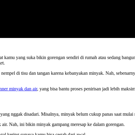
buat kamu yang suka bikin gorengan sendiri di rumah atau sedang bangu
et.
empel di tisu dan tangan karena kebanyakan minyak. Nah, sebenarnya i
nner minyak dan air
, yang bisa bantu proses penirisan jadi lebih maksim
e yang nggak disadari. Misalnya, minyak belum cukup panas saat mula
k air. Nah, ini bikin minyak gampang meresap ke dalam gorengan.
al kering supaya kamu bisa cegah dari awal.