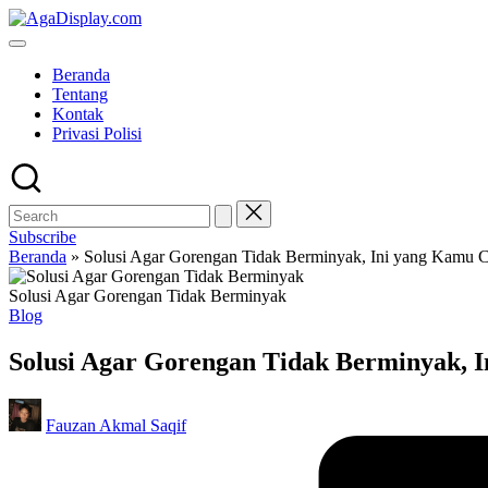
Skip
to
content
Beranda
Tentang
Kontak
Privasi Polisi
Subscribe
Beranda
»
Solusi Agar Gorengan Tidak Berminyak, Ini yang Kamu C
Solusi Agar Gorengan Tidak Berminyak
Posted
Blog
in
Solusi Agar Gorengan Tidak Berminyak, I
Posted
Fauzan Akmal Saqif
by