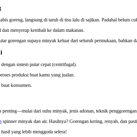
g
bis goreng, langsung di taruh di tisu lalu di sajikan. Padahal belum cu
el dan menyerap kembali ke dalam makanan.
utar gorengan supaya minyak keluar dari seluruh permukaan, bahkan dari
l
engan sistem putar cepat (centrifugal).
 proses produksi buat kamu yang jualan.
ik buat konsumen.
ah penting—mulai dari suhu minyak, jenis adonan, teknik penggorengan
n
spinner minyak dan air. Hasilnya? Gorengan kering, renyah, dan pasti
 hasil yang lebih menggoda selera!