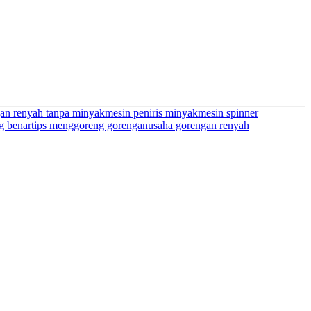
an renyah tanpa minyak
mesin peniris minyak
mesin spinner
g benar
tips menggoreng gorengan
usaha gorengan renyah