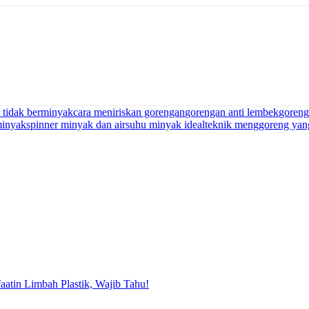
r tidak berminyak
cara meniriskan gorengan
gorengan anti lembek
goreng
minyak
spinner minyak dan air
suhu minyak ideal
teknik menggoreng yan
faatin Limbah Plastik, Wajib Tahu!