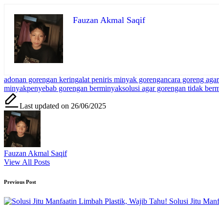
Fauzan Akmal Saqif
Tags:
adonan gorengan kering
alat peniris minyak gorengan
cara goreng aga
minyak
penyebab gorengan berminyak
solusi agar gorengan tidak ber
Last updated on 26/06/2025
Fauzan Akmal Saqif
View All Posts
Post
Previous Post
navigation
Solusi Jitu Man