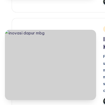
P
b
i
P