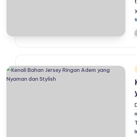
P
b
i