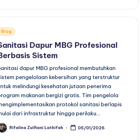
y
Posted
Blog
n
Sanitasi Dapur MBG Profesional
Berbasis Sistem
Sanitasi dapur MBG profesional membutuhkan
sistem pengelolaan kebersihan yang terstruktur
untuk melindungi kesehatan jutaan penerima
program makanan bergizi gratis. Tim pengelola
mengimplementasikan protokol sanitasi berlapis
mulai dari infrastruktur hingga perilaku…
Rifalina Zulfiani Lathifah
05/01/2026
osted
y