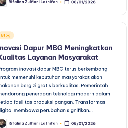
Rifalina Zulfiani Lathifah
08/01/2026
osted
y
Posted
Blog
n
Inovasi Dapur MBG Meningkatkan
Kualitas Layanan Masyarakat
Program inovasi dapur MBG terus berkembang
untuk memenuhi kebutuhan masyarakat akan
makanan bergizi gratis berkualitas. Pemerintah
mendorong penerapan teknologi modern dalam
setiap fasilitas produksi pangan. Transformasi
digital membawa perubahan signifikan…
Rifalina Zulfiani Lathifah
05/01/2026
osted