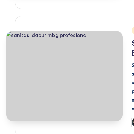
b
i
P
b