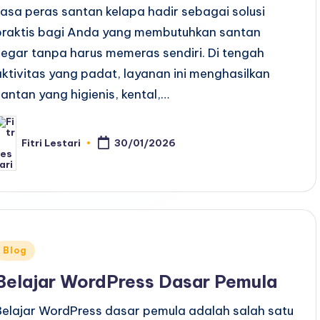
Jasa peras santan kelapa hadir sebagai solusi
praktis bagi Anda yang membutuhkan santan
segar tanpa harus memeras sendiri. Di tengah
aktivitas yang padat, layanan ini menghasilkan
santan yang higienis, kental,…
Fitri Lestari
30/01/2026
osted
y
Posted
Blog
n
Belajar WordPress Dasar Pemula
Belajar WordPress dasar pemula adalah salah satu