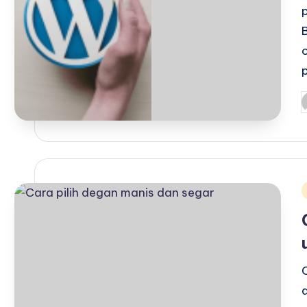
P
b
i