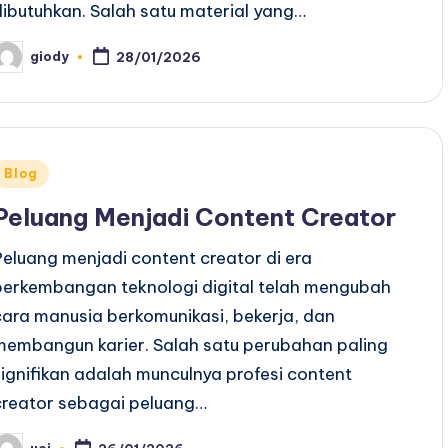
dibutuhkan. Salah satu material yang…
giody
28/01/2026
osted
y
Posted
Blog
n
Peluang Menjadi Content Creator
Peluang menjadi content creator di era
perkembangan teknologi digital telah mengubah
cara manusia berkomunikasi, bekerja, dan
membangun karier. Salah satu perubahan paling
signifikan adalah munculnya profesi content
creator sebagai peluang…