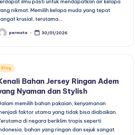
terdapat ilmu pasti untuk mendapatkan air kelapa
yang nikmat. Memilih kelapa muda yang tepat
sangat krusial, terutama…
permata
30/01/2026
osted
y
Posted
Blog
n
Kenali Bahan Jersey Ringan Adem
yang Nyaman dan Stylish
Dalam memilih bahan pakaian, kenyamanan
menjadi faktor utama yang tidak bisa diabaikan.
Terutama di negara beriklim tropis seperti
Indonesia, bahan yang ringan dan sejuk sangat