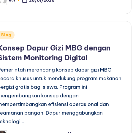
uci
26/01/2026
osted
y
Posted
Blog
n
Konsep Dapur Gizi MBG dengan
Sistem Monitoring Digital
Pemerintah merancang konsep dapur gizi MBG
secara khusus untuk mendukung program makanan
bergizi gratis bagi siswa. Program ini
mengembangkan konsep dengan
mempertimbangkan efisiensi operasional dan
keamanan pangan. Dapur menggabungkan
teknologi…