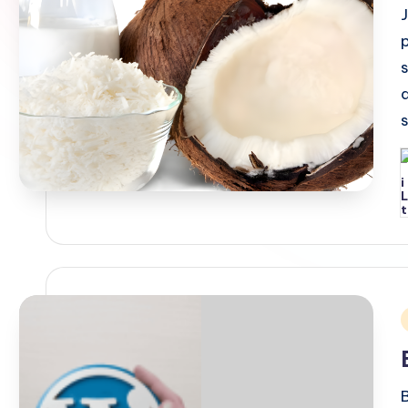
P
b
i