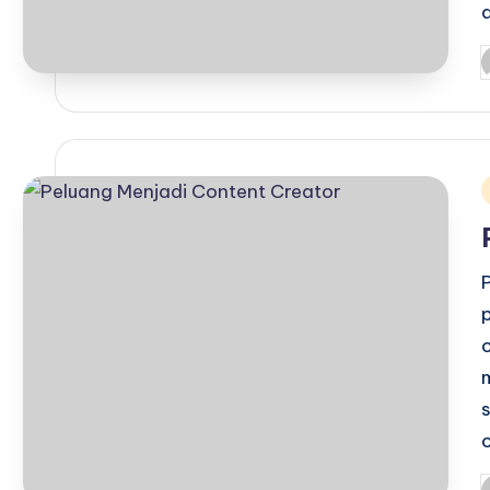
P
b
i