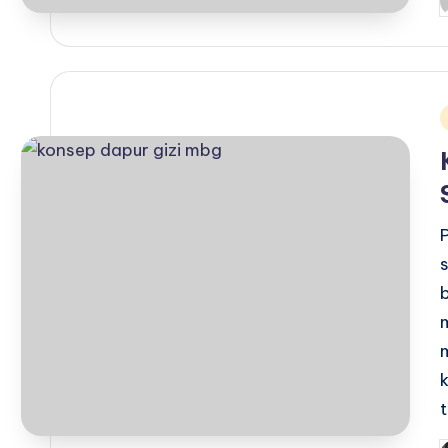
P
b
i