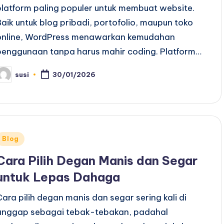
platform paling populer untuk membuat website.
Baik untuk blog pribadi, portofolio, maupun toko
online, WordPress menawarkan kemudahan
penggunaan tanpa harus mahir coding. Platform…
susi
30/01/2026
osted
y
Posted
Blog
n
Cara Pilih Degan Manis dan Segar
untuk Lepas Dahaga
Cara pilih degan manis dan segar sering kali di
anggap sebagai tebak-tebakan, padahal