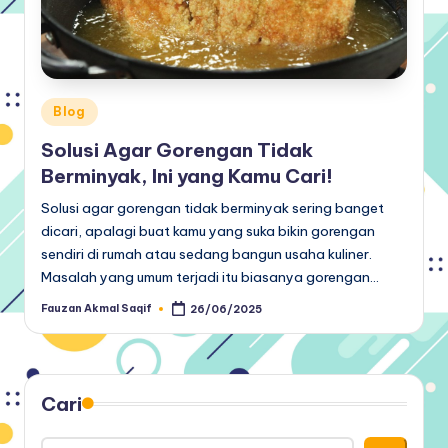
Posted
Blog
in
Solusi Agar Gorengan Tidak
Berminyak, Ini yang Kamu Cari!
Solusi agar gorengan tidak berminyak sering banget
dicari, apalagi buat kamu yang suka bikin gorengan
sendiri di rumah atau sedang bangun usaha kuliner.
Masalah yang umum terjadi itu biasanya gorengan…
Fauzan Akmal Saqif
26/06/2025
Posted
by
Cari