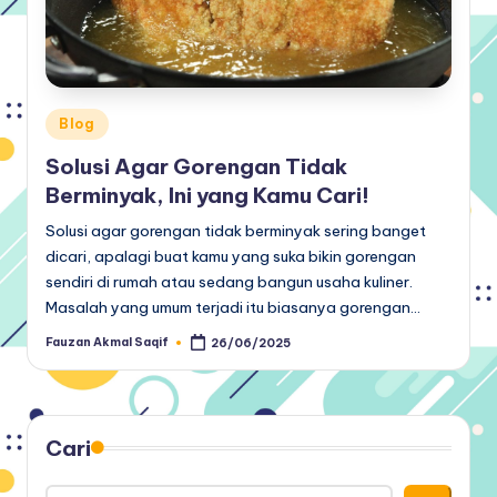
Posted
Blog
in
Solusi Agar Gorengan Tidak
Berminyak, Ini yang Kamu Cari!
Solusi agar gorengan tidak berminyak sering banget
dicari, apalagi buat kamu yang suka bikin gorengan
sendiri di rumah atau sedang bangun usaha kuliner.
Masalah yang umum terjadi itu biasanya gorengan…
Fauzan Akmal Saqif
26/06/2025
Posted
by
Cari