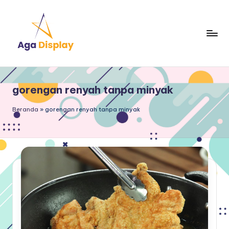
Skip
to
content
gorengan renyah tanpa minyak
Beranda
»
gorengan renyah tanpa minyak