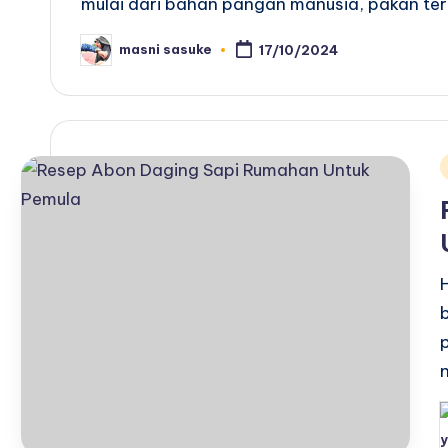
mulai dari bahan pangan manusia, pakan te
masni sasuke
17/10/2024
Posted
by
i
P