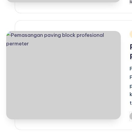
b
i
P
b