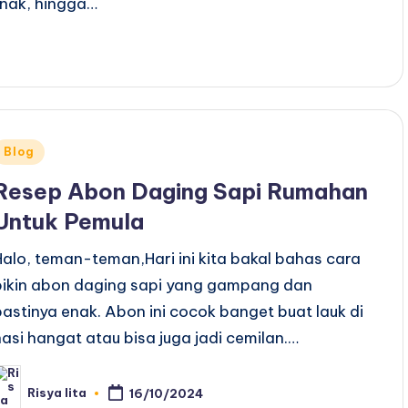
rnak, hingga…
Posted
Blog
n
Resep Abon Daging Sapi Rumahan
Untuk Pemula
Halo, teman-teman,Hari ini kita bakal bahas cara
bikin abon daging sapi yang gampang dan
pastinya enak. Abon ini cocok banget buat lauk di
nasi hangat atau bisa juga jadi cemilan.…
Risya lita
16/10/2024
osted