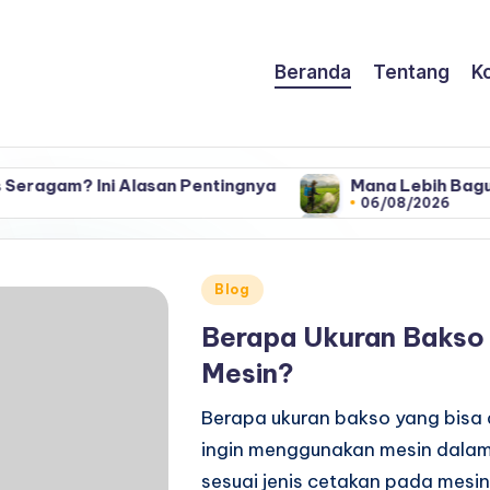
Beranda
Tentang
K
ni Alasan Pentingnya
Mana Lebih Bagus Sprayer E
06/08/2026
ni Alasan Pentingnya
Mana Lebih Bagus Sprayer E
06/08/2026
Posted
Blog
in
Berapa Ukuran Bakso 
Mesin?
Berapa ukuran bakso yang bisa 
ingin menggunakan mesin dalam
sesuai jenis cetakan pada mesin