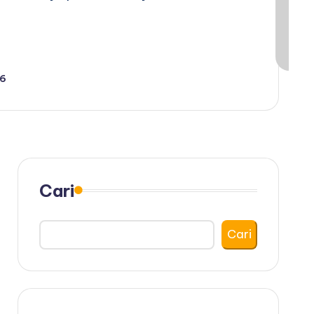
6
Cari
Cari