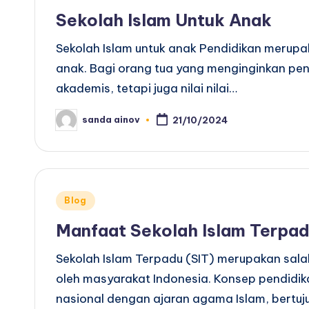
in
Sekolah Islam Untuk Anak
Sekolah Islam untuk anak Pendidikan merupa
anak. Bagi orang tua yang menginginkan pen
akademis, tetapi juga nilai nilai…
sanda ainov
21/10/2024
Posted
by
Posted
Blog
in
Manfaat Sekolah Islam Terpa
Sekolah Islam Terpadu (SIT) merupakan salah
oleh masyarakat Indonesia. Konsep pendidik
nasional dengan ajaran agama Islam, bertu