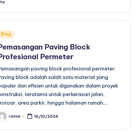
y
Posted
Blog
n
Pemasangan Paving Block
Profesional Permeter
Pemasangan paving block profesional permeter.
Paving block adalah salah satu material yang
populer dan efisien untuk digunakan dalam proyek
konstruksi, terutama untuk perkerasan jalan,
trotoar, area parkir, hingga halaman rumah.…
ratna
16/10/2024
osted
y