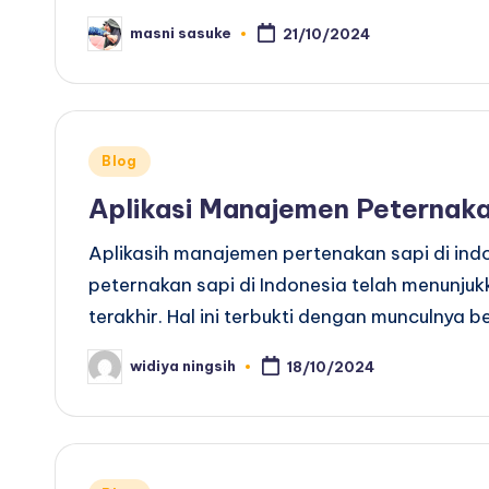
masni sasuke
21/10/2024
Posted
by
Posted
Blog
in
Aplikasi Manajemen Peternaka
Aplikasih manajemen pertenakan sapi di in
peternakan sapi di Indonesia telah menunj
terakhir. Hal ini terbukti dengan munculnya
widiya ningsih
18/10/2024
Posted
by