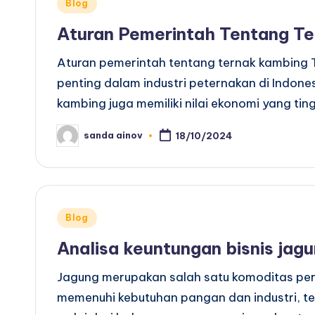
Posted
Blog
in
Aturan Pemerintah Tentang T
Aturan pemerintah tentang ternak kambing 
penting dalam industri peternakan di Indone
kambing juga memiliki nilai ekonomi yang tin
sanda ainov
18/10/2024
Posted
by
Posted
Blog
in
Analisa keuntungan bisnis jag
Jagung merupakan salah satu komoditas per
memenuhi kebutuhan pangan dan industri, t