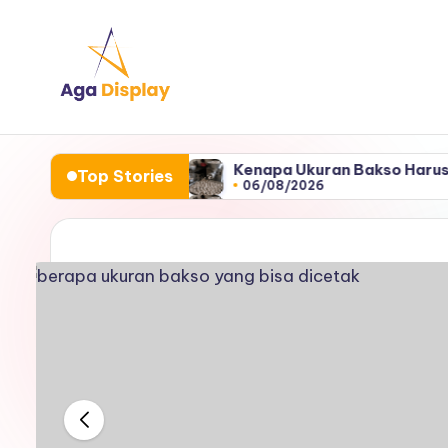
Skip
to
content
leh Mesin?
Kenapa Ukuran Bakso Harus Seragam? I
Top Stories
06/08/2026
leh Mesin?
Kenapa Ukuran Bakso Harus Seragam? I
06/08/2026