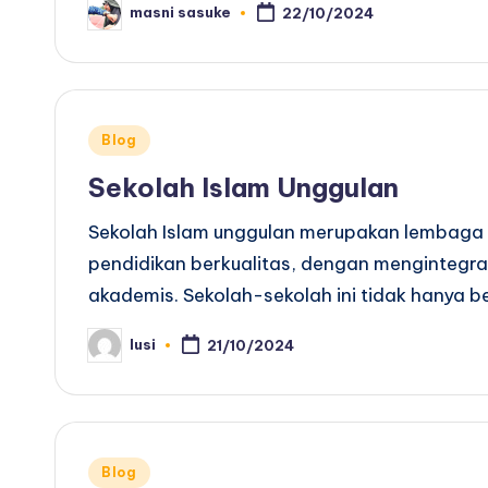
masni sasuke
22/10/2024
Posted
by
Posted
Blog
in
Sekolah Islam Unggulan
Sekolah Islam unggulan merupakan lembaga
pendidikan berkualitas, dengan mengintegrasi
akademis. Sekolah-sekolah ini tidak hanya 
lusi
21/10/2024
Posted
by
Posted
Blog