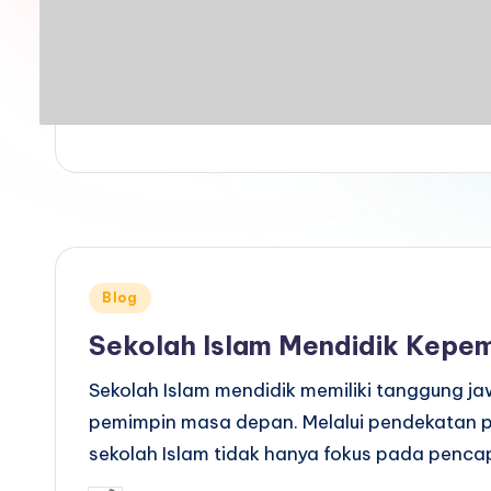
Posted
Blog
in
Sekolah Islam Mendidik Kepe
Sekolah Islam mendidik memiliki tanggung 
pemimpin masa depan. Melalui pendekatan pe
sekolah Islam tidak hanya fokus pada penca