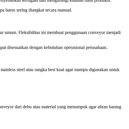
enyebabkan kerugian dan mengurangi kualitas hasil produksi.
pa harus sering diangkat secara manual.
aktur umum. Fleksibilitas ini membuat penggunaan conveyor menjadi
apat disesuaikan dengan kebutuhan operasional perusahaan.
stainless steel atau rangka besi kuat agar mampu digunakan untuk
r conveyor dari debu atau material yang menumpuk agar aliran barang