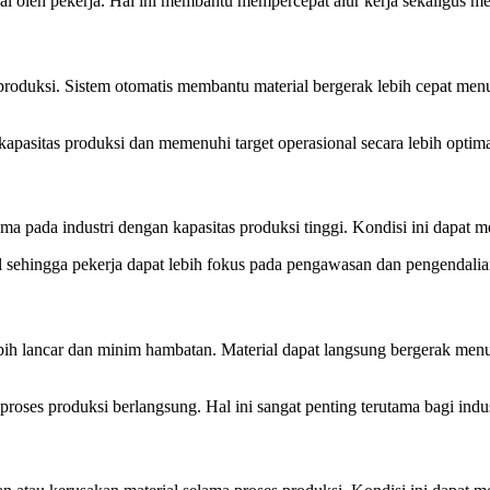
l oleh pekerja. Hal ini membantu mempercepat alur kerja sekaligus me
s produksi. Sistem otomatis membantu material bergerak lebih cepat m
apasitas produksi dan memenuhi target operasional secara lebih optima
 pada industri dengan kapasitas produksi tinggi. Kondisi ini dapat m
ehingga pekerja dapat lebih fokus pada pengawasan dan pengendalian
lebih lancar dan minim hambatan. Material dapat langsung bergerak men
roses produksi berlangsung. Hal ini sangat penting terutama bagi indus