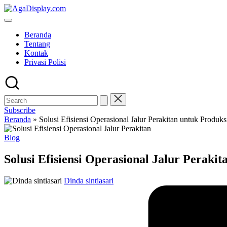
Skip
to
content
Beranda
Tentang
Kontak
Privasi Polisi
Subscribe
Beranda
»
Solusi Efisiensi Operasional Jalur Perakitan untuk Produk
Posted
Blog
in
Solusi Efisiensi Operasional Jalur Perak
Posted
Dinda sintiasari
by