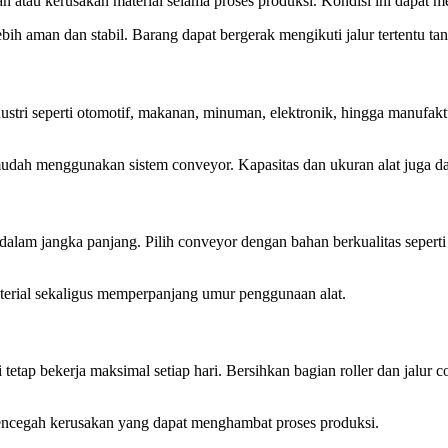
 atau kerusakan material selama proses produksi. Kondisi ini dapat m
h aman dan stabil. Barang dapat bergerak mengikuti jalur tertentu tan
industri seperti otomotif, makanan, minuman, elektronik, hingga manuf
mudah menggunakan sistem conveyor. Kapasitas dan ukuran alat juga d
alam jangka panjang. Pilih conveyor dengan bahan berkualitas seperti 
aterial sekaligus memperpanjang umur penggunaan alat.
i tetap bekerja maksimal setiap hari. Bersihkan bagian roller dan jalu
encegah kerusakan yang dapat menghambat proses produksi.