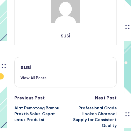
susi
susi
View All Posts
Post
Previous Post
Next Post
Alat Pemotong Bambu
Professional Grade
navigation
Praktis Solusi Cepat
Hookah Charcoal
untuk Produksi
Supply for Consistent
Quality