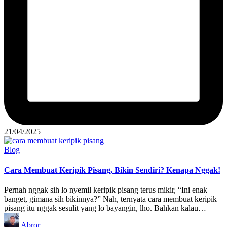
21/04/2025
Posted
Blog
in
Cara Membuat Keripik Pisang, Bikin Sendiri? Kenapa Nggak!
Pernah nggak sih lo nyemil keripik pisang terus mikir, “Ini enak
banget, gimana sih bikinnya?” Nah, ternyata cara membuat keripik
pisang itu nggak sesulit yang lo bayangin, lho. Bahkan kalau…
Posted
Abror
by