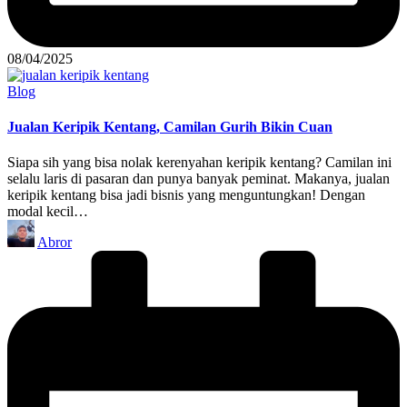
08/04/2025
Posted
Blog
in
Jualan Keripik Kentang, Camilan Gurih Bikin Cuan
Siapa sih yang bisa nolak kerenyahan keripik kentang? Camilan ini
selalu laris di pasaran dan punya banyak peminat. Makanya, jualan
keripik kentang bisa jadi bisnis yang menguntungkan! Dengan
modal kecil…
Posted
Abror
by