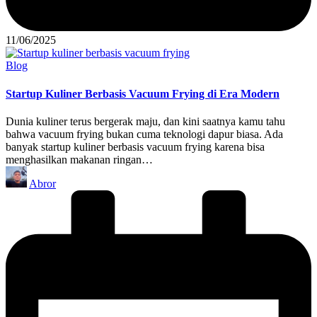
11/06/2025
Posted
Blog
in
Startup Kuliner Berbasis Vacuum Frying di Era Modern
Dunia kuliner terus bergerak maju, dan kini saatnya kamu tahu
bahwa vacuum frying bukan cuma teknologi dapur biasa. Ada
banyak startup kuliner berbasis vacuum frying karena bisa
menghasilkan makanan ringan…
Posted
Abror
by