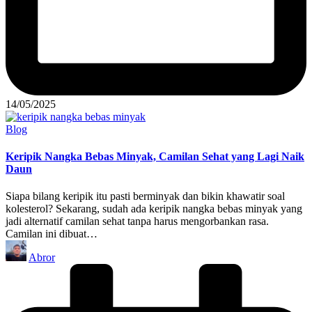
14/05/2025
Posted
Blog
in
Keripik Nangka Bebas Minyak, Camilan Sehat yang Lagi Naik
Daun
Siapa bilang keripik itu pasti berminyak dan bikin khawatir soal
kolesterol? Sekarang, sudah ada keripik nangka bebas minyak yang
jadi alternatif camilan sehat tanpa harus mengorbankan rasa.
Camilan ini dibuat…
Posted
Abror
by