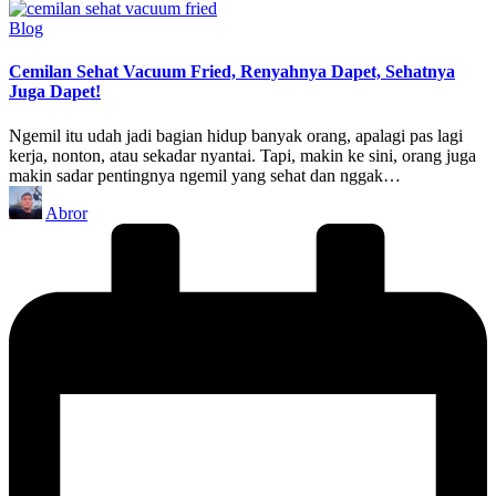
Posted
Blog
in
Cemilan Sehat Vacuum Fried, Renyahnya Dapet, Sehatnya
Juga Dapet!
Ngemil itu udah jadi bagian hidup banyak orang, apalagi pas lagi
kerja, nonton, atau sekadar nyantai. Tapi, makin ke sini, orang juga
makin sadar pentingnya ngemil yang sehat dan nggak…
Posted
Abror
by