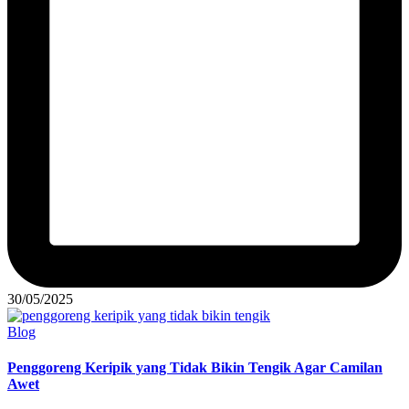
30/05/2025
Posted
Blog
in
Penggoreng Keripik yang Tidak Bikin Tengik Agar Camilan
Awet