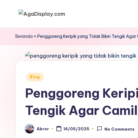
Skip
to
content
Beranda
»
Penggoreng Keripik yang Tidak Bikin Tengik Aga
Posted
Blog
in
Penggoreng Keripi
Tengik Agar Cami
Abror
14/05/2025
No Comments
Posted
by