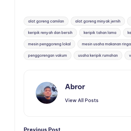
alat goreng camilan
alat goreng minyak jernih
keripik renyah dan bersih
keripik tahan lama
ke
Tags:
mesin penggoreng lokal
mesin usaha makanan ring
penggorengan vakum
usaha keripik rumahan
v
Abror
View All Posts
Previous Post