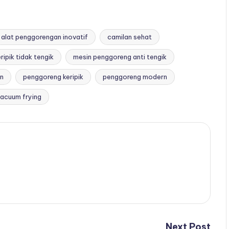
alat penggorengan inovatif
camilan sehat
ripik tidak tengik
mesin penggoreng anti tengik
an
penggoreng keripik
penggoreng modern
acuum frying
Next Post