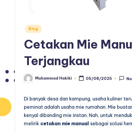
Posted
Blog
in
Cetakan Mie Manua
Terjangkau
Muhammad Hakiki
05/08/2025
No
Posted
by
Di banyak desa dan kampung, usaha kuliner ter
peminat adalah usaha mie rumahan. Mie buatan 
kenyal dibanding mie instan. Nah, untuk menduk
melirik
cetakan mie manual
sebagai solusi hem