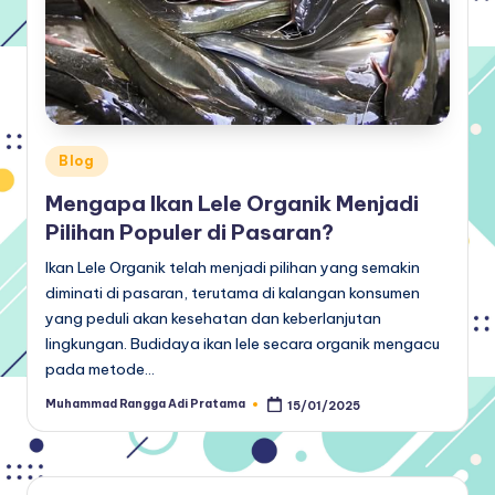
Posted
Blog
in
Mengapa Ikan Lele Organik Menjadi
Pilihan Populer di Pasaran?
Ikan Lele Organik telah menjadi pilihan yang semakin
diminati di pasaran, terutama di kalangan konsumen
yang peduli akan kesehatan dan keberlanjutan
lingkungan. Budidaya ikan lele secara organik mengacu
pada metode…
Muhammad Rangga Adi Pratama
15/01/2025
Posted
by