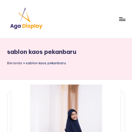
Skip
to
content
sablon kaos pekanbaru
Beranda
»
sablon kaos pekanbaru