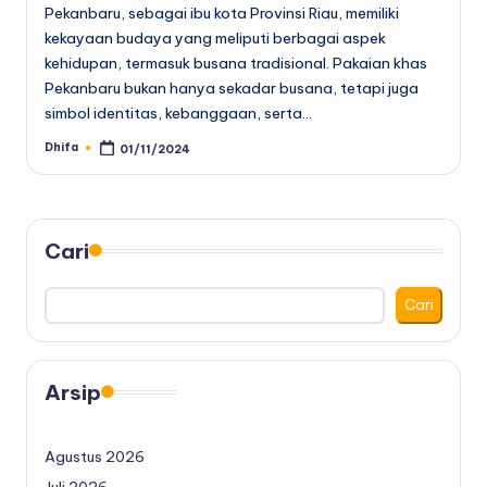
Pekanbaru, sebagai ibu kota Provinsi Riau, memiliki
kekayaan budaya yang meliputi berbagai aspek
kehidupan, termasuk busana tradisional. Pakaian khas
Pekanbaru bukan hanya sekadar busana, tetapi juga
simbol identitas, kebanggaan, serta…
Dhifa
01/11/2024
Posted
by
Cari
Cari
Arsip
Agustus 2026
Juli 2026