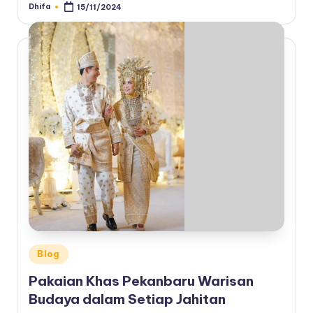
Dhifa
15/11/2024
Posted
by
Posted
Blog
in
Pakaian Khas Pekanbaru Warisan
Budaya dalam Setiap Jahitan