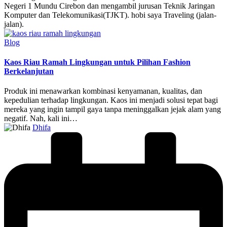
Negeri 1 Mundu Cirebon dan mengambil jurusan Teknik Jaringan
Komputer dan Telekomunikasi(TJKT). hobi saya Traveling (jalan-
jalan).
Posted
Blog
in
Kaos Riau Ramah Lingkungan untuk Pilihan Fashion
Berkelanjutan
Produk ini menawarkan kombinasi kenyamanan, kualitas, dan
kepedulian terhadap lingkungan. Kaos ini menjadi solusi tepat bagi
mereka yang ingin tampil gaya tanpa meninggalkan jejak alam yang
negatif. Nah, kali ini…
Posted
Dhifa
by