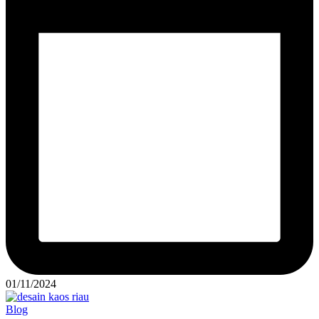
01/11/2024
Posted
Blog