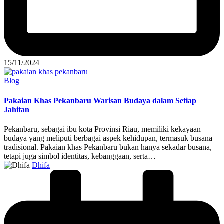
15/11/2024
Posted
Blog
in
Pakaian Khas Pekanbaru Warisan Budaya dalam Setiap
Jahitan
Pekanbaru, sebagai ibu kota Provinsi Riau, memiliki kekayaan
budaya yang meliputi berbagai aspek kehidupan, termasuk busana
tradisional. Pakaian khas Pekanbaru bukan hanya sekadar busana,
tetapi juga simbol identitas, kebanggaan, serta…
Posted
Dhifa
by