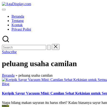
Skip
to
content
Beranda
Tentang
Kontak
Privasi Polisi
Subscribe
peluang usaha camilan
Beranda
»
peluang usaha camilan
Posted
Blog
in
Keripik Sayur Vacuum Mini: Camilan Sehat Kekinian untuk Se
Siapa bilang makan sayuran itu harus ribet? Kalau biasanya sayur ha
Posted