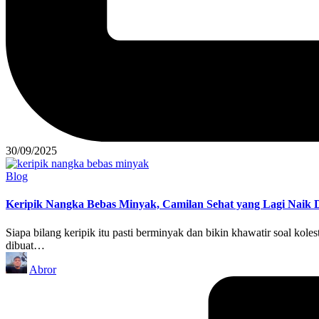
30/09/2025
Posted
Blog
in
Keripik Nangka Bebas Minyak, Camilan Sehat yang Lagi Naik
Siapa bilang keripik itu pasti berminyak dan bikin khawatir soal kol
dibuat…
Posted
Abror
by