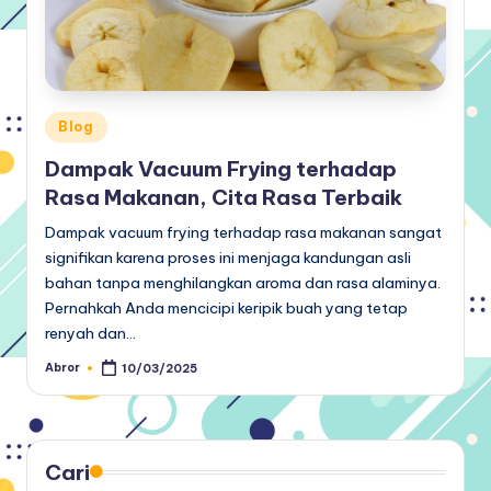
Posted
Blog
in
Dampak Vacuum Frying terhadap
Rasa Makanan, Cita Rasa Terbaik
Dampak vacuum frying terhadap rasa makanan sangat
signifikan karena proses ini menjaga kandungan asli
bahan tanpa menghilangkan aroma dan rasa alaminya.
Pernahkah Anda mencicipi keripik buah yang tetap
renyah dan…
Abror
10/03/2025
Posted
by
Cari