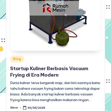
Posted
Blog
in
Startup Kuliner Berbasis Vacuum
Frying di Era Modern
Dunia kuliner terus bergerak maju, dan kini saatnya kamu
tahu bahwa vacuum frying bukan cuma teknologi dapur
biasa. Ada banyak startup kuliner berbasis vacuum
frying karena bisa menghasilkan makanan ringan…
Abror
30/05/2025
Posted