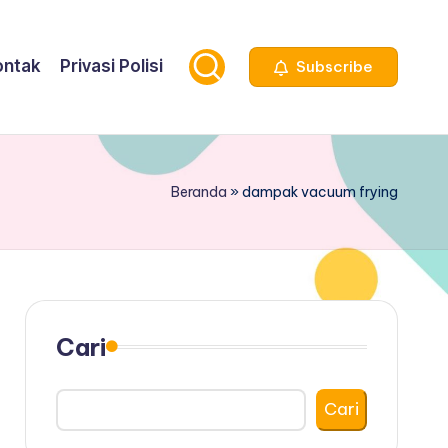
ontak
Privasi Polisi
Subscribe
Beranda
»
dampak vacuum frying
Cari
Cari