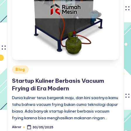
Posted
Blog
in
Startup Kuliner Berbasis Vacuum
Frying di Era Modern
Dunia kuliner terus bergerak maju, dan kini saatnya kamu
tahu bahwa vacuum frying bukan cuma teknologi dapur
biasa. Ada banyak startup kuliner berbasis vacuum
frying karena bisa menghasilkan makanan ringan…
Abror
30/05/2025
Posted