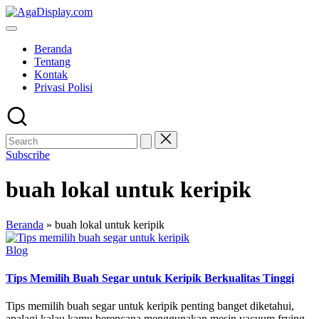
Skip
to
content
Beranda
Tentang
Kontak
Privasi Polisi
Subscribe
buah lokal untuk keripik
Beranda
»
buah lokal untuk keripik
Posted
Blog
in
Tips Memilih Buah Segar untuk Keripik Berkualitas Tinggi
Tips memilih buah segar untuk keripik penting banget diketahui,
apalagi kalau kamu berencana menggunakan mesin vacuum frying.