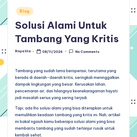
Posted
Blog
in
Solusi Alami Untuk
Tambang Yang Kritis
Risya lita
08/11/2024
No Comments
Posted
by
Tambang yang sudah lama beroperasi, terutama yang
berada di daerah-daerah kritis, seringkali meninggalkan
dampak lingkungan yang besar. Kerusakan lahan,
pencemaran air, dan hilangnya keanekaragaman hayati
jadi masalah serius yang sering terjadi.
Tapi, ada lho solusi alami yang bisa diterapkan untuk
memulihkan keadaan tambang yang kritis ini. Nah, artikel
ini bakal ngasih kamu beberapa solusi alami yang bisa
membantu tambang yang sudah terlanjur rusak untuk
kembali sehat.