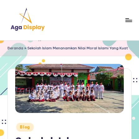
Skip
to
content
Beranda
»
Sekolah Islam Menanamkan Nilai Moral Islami Yang Kuat
Posted
Blog
in