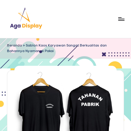
Skip
to
content
Beranda
»
Sablon Kaos Karyawan Sangat Berkualitas dan
Bahannya Nyaman di Pakai