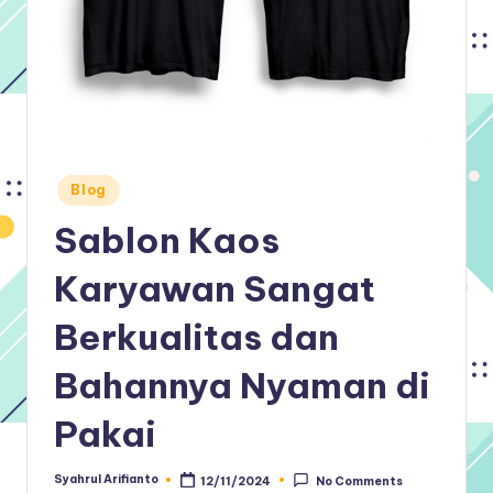
Posted
Blog
in
Sablon Kaos
Karyawan Sangat
Berkualitas dan
Bahannya Nyaman di
Pakai
Syahrul Arifianto
12/11/2024
No Comments
Posted