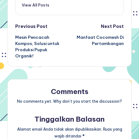
View All Posts
Post
Previous Post
Next Post
Mesin Pencacah
Manfaat Cocomesh Di
navigation
Kompos, Solusi untuk
Pertambangan
Produksi Pupuk
Organik!
Comments
No comments yet. Why don’t you start the discussion?
Tinggalkan Balasan
Alamat email Anda tidak akan dipublikasikan.
Ruas yang
wajib ditandai
*