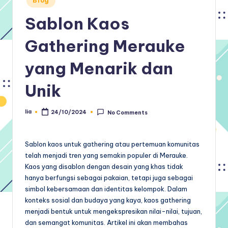
Blog
in
Sablon Kaos
Gathering Merauke
yang Menarik dan
Unik
lia
24/10/2024
No Comments
Posted
by
Sablon kaos untuk gathering atau pertemuan komunitas
telah menjadi tren yang semakin populer di Merauke.
Kaos yang disablon dengan desain yang khas tidak
hanya berfungsi sebagai pakaian, tetapi juga sebagai
simbol kebersamaan dan identitas kelompok. Dalam
konteks sosial dan budaya yang kaya, kaos gathering
menjadi bentuk untuk mengekspresikan nilai-nilai, tujuan,
dan semangat komunitas. Artikel ini akan membahas