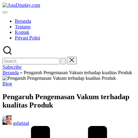
Skip
to
content
Beranda
Tentang
Kontak
Privasi Polisi
Subscribe
Beranda
»
Pengaruh Pengemasan Vakum terhadap kualitas Produk
Posted
Blog
in
Pengaruh Pengemasan Vakum terhadap
kualitas Produk
Posted
asfarizal
by