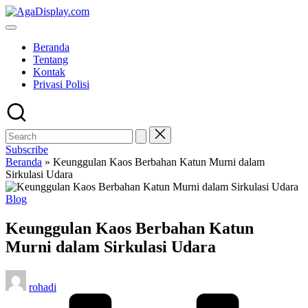
Skip
to
content
Beranda
Tentang
Kontak
Privasi Polisi
Subscribe
Beranda
»
Keunggulan Kaos Berbahan Katun Murni dalam
Sirkulasi Udara
Posted
Blog
in
Keunggulan Kaos Berbahan Katun
Murni dalam Sirkulasi Udara
Posted
rohadi
by