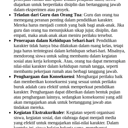
diajarkan untuk berperilaku disiplin dan bertanggung jawab
dalam eksperimen atau proyek.
Teladan dari Guru dan Orang Tua
: Guru dan orang tua
memegang peranan penting dalam pendidikan karakter.
Mereka harus menjadi contoh yang baik bagi anak-anak. Jika
guru dan orang tua menunjukkan sikap jujur, disiplin, dan
empati, maka anak-anak akan meniru perilaku tersebut.
Penerapan dalam Kehidupan Sehari-hari
: Pendidikan
karakter tidak hanya bisa dilakukan dalam ruang kelas, tetapi
juga harus terintegrasi dalam kehidupan sehari-hari. Misalnya,
mendorong siswa untuk saling membantu dalam kegiatan
sosial atau kerja kelompok. Atau, orang tua dapat menerapkan
nilai-nilai karakter dalam kehidupan rumah tangga, seperti
membantu pekerjaan rumah atau berbagi tanggung jawab.
Penghargaan dan Konsekuensi
: Menghargai perilaku baik
dan memberikan konsekuensi yang sesuai untuk perilaku
buruk adalah cara efektif untuk memperkuat pendidikan
karakter. Penghargaan dapat diberikan dalam bentuk pujian
atau penghargaan lainnya, sedangkan konsekuensi yang adil
akan mengajarkan anak untuk bertanggung jawab atas
tindakan mereka.
Kegiatan Ekstrakurikuler
: Kegiatan seperti organisasi
siswa, kegiatan sosial, dan olahraga dapat menjadi media
yang efektif untuk mengajarkan nilai-nilai karakter. Dalam
konteks ini, siswa belajar bekerja sama, menghargai