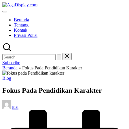
Skip
to
content
Beranda
Tentang
Kontak
Privasi Polisi
Subscribe
Beranda
»
Fokus Pada Pendidikan Karakter
Posted
Blog
in
Fokus Pada Pendidikan Karakter
Posted
lusi
by