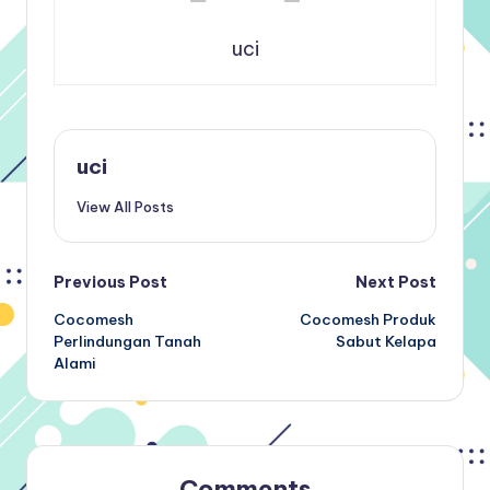
uci
uci
View All Posts
Post
Previous Post
Next Post
Cocomesh
Cocomesh Produk
navigation
Perlindungan Tanah
Sabut Kelapa
Alami
Comments