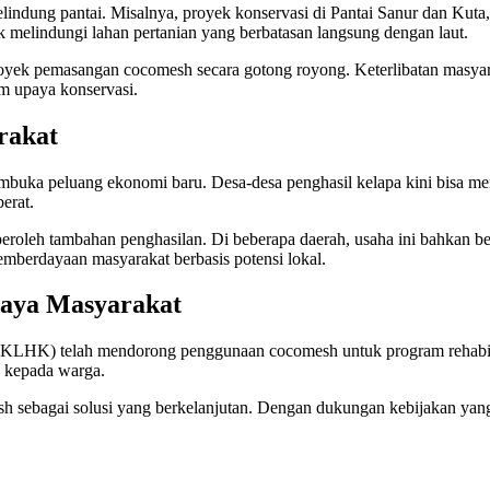
lindung pantai. Misalnya, proyek konservasi di Pantai Sanur dan Kuta
elindungi lahan pertanian yang berbatasan langsung dengan laut.
proyek pemasangan cocomesh secara gotong royong. Keterlibatan masyar
am upaya konservasi.
rakat
mbuka peluang ekonomi baru. Desa-desa penghasil kelapa kini bisa m
erat.
roleh tambahan penghasilan. Di beberapa daerah, usaha ini bahkan ber
emberdayaan masyarakat berbasis potensi lokal.
aya Masyarakat
LHK) telah mendorong penggunaan cocomesh untuk program rehabilitas
s kepada warga.
 sebagai solusi yang berkelanjutan. Dengan dukungan kebijakan yang t