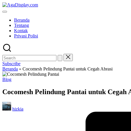
Skip
to
content
Beranda
Tentang
Kontak
Privasi Polisi
Subscribe
Beranda
»
Cocomesh Pelindung Pantai untuk Cegah Abrasi
Posted
Blog
in
Cocomesh Pelindung Pantai untuk Cegah 
Posted
hizkia
by