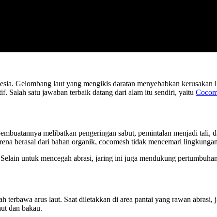
ndonesia. Gelombang laut yang mengikis daratan menyebabkan kerusak
f. Salah satu jawaban terbaik datang dari alam itu sendiri, yaitu
Cocom
embuatannya melibatkan pengeringan sabut, pemintalan menjadi tali, da
rena berasal dari bahan organik, cocomesh tidak mencemari lingkungan
Selain untuk mencegah abrasi, jaring ini juga mendukung pertumbuha
terbawa arus laut. Saat diletakkan di area pantai yang rawan abrasi, j
aut dan bakau.