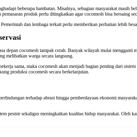
hadapi beberapa hambatan. Misalnya, sebagian masyarakat masih belu
 dan pemasaran produk perlu ditingkatkan agar cocomesh bisa bersaing sec
n. Pemerintah dan lembaga terkait perlu memberikan perhatian lebih be
servasi
sa depan cocomesh tampak cerah. Banyak wilayah mulai mengganti ma
ng melibatkan warga secara langsung.
erja sama, maka cocomesh akan menjadi bagian penting dari sistem kon
kung produksi cocomesh secara berkelanjutan.
perlindungan terhadap abrasi hingga pemberdayaan ekonomi masyaraka
em pesisir sekaligus meningkatkan kualitas hidup masyarakat. Oleh ka