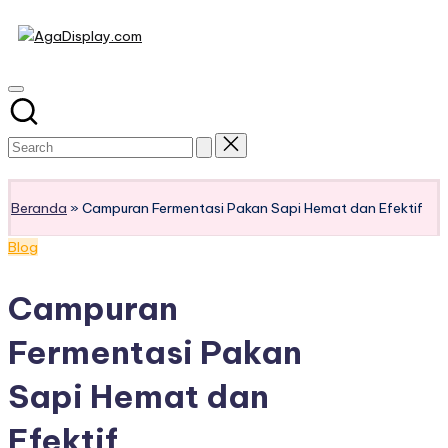
Skip
to
content
Subscribe
Beranda
»
Campuran Fermentasi Pakan Sapi Hemat dan Efektif
Posted
Blog
in
Campuran
Fermentasi Pakan
Sapi Hemat dan
Efektif