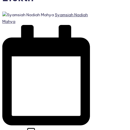
Posted
Syamsiah Nadiah
by
Mahya