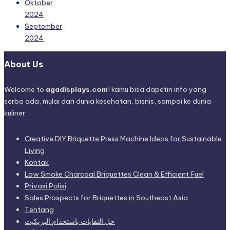
Oktober
2024
September
2024
About Us
Welcome to
agadisplays.com
! kamu bisa dapetin info yang
serba ada, mulai dari dunia kesehatan, bisnis, sampai ke dunia
kuliner.
Creative DIY Briquette Press Machine Ideas for Sustainable
Living
Kontak
Low Smoke Charcoal Briquettes Clean & Efficient Fuel
Privasi Polisi
Sales Prospects for Briquettes in Southeast Asia
Tentang
حل النفايات باستخدام البريكيت