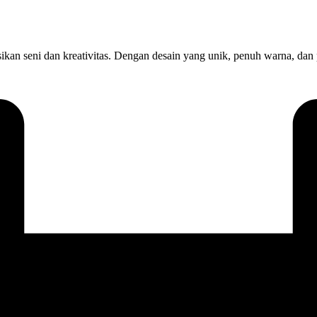
kan seni dan kreativitas. Dengan desain yang unik, penuh warna, dan pe