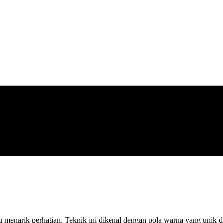
alu menarik perhatian. Teknik ini dikenal dengan pola warna yang unik