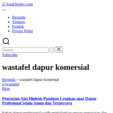
Skip
to
content
Beranda
Tentang
Kontak
Privasi Polisi
Subscribe
wastafel dapur komersial
Beranda
»
wastafel dapur komersial
Posted
Blog
in
Pencucian Alat Higienis Panduan Lengkap agar Dapur
Profesional Selalu Aman dan Terpercaya
Setiap dapur profesional wajib menjalankan proses pencucian alat