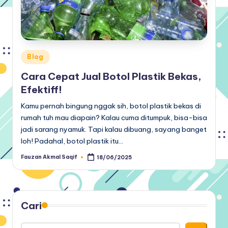
Posted
Blog
in
Cara Cepat Jual Botol Plastik Bekas,
Efektiff!
Kamu pernah bingung nggak sih, botol plastik bekas di
rumah tuh mau diapain? Kalau cuma ditumpuk, bisa-bisa
jadi sarang nyamuk. Tapi kalau dibuang, sayang banget
loh! Padahal, botol plastik itu…
Fauzan Akmal Saqif
18/06/2025
Posted
by
Cari