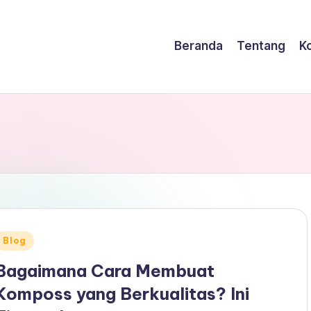
Beranda
Tentang
K
Posted
Blog
n
Bagaimana Cara Membuat
Komposs yang Berkualitas? Ini