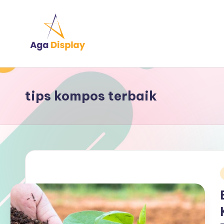
Skip
to
content
tips kompos terbaik
i