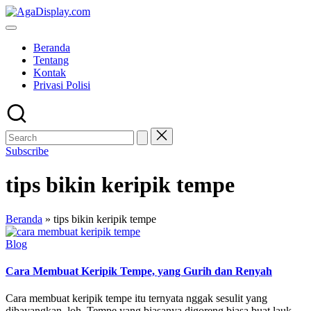
Skip
to
content
Beranda
Tentang
Kontak
Privasi Polisi
Subscribe
tips bikin keripik tempe
Beranda
»
tips bikin keripik tempe
Posted
Blog
in
Cara Membuat Keripik Tempe, yang Gurih dan Renyah
Cara membuat keripik tempe itu ternyata nggak sesulit yang
dibayangkan, loh. Tempe yang biasanya digoreng biasa buat lauk,