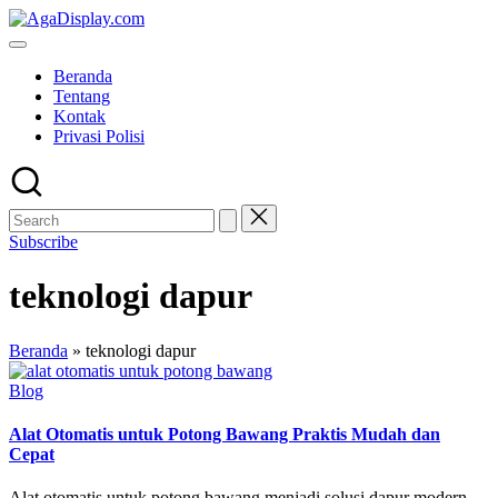
Skip
to
content
Beranda
Tentang
Kontak
Privasi Polisi
Subscribe
teknologi dapur
Beranda
»
teknologi dapur
Posted
Blog
in
Alat Otomatis untuk Potong Bawang Praktis Mudah dan
Cepat
Alat otomatis untuk potong bawang menjadi solusi dapur modern