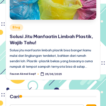
Posted
Blog
in
Solusi Jitu Manfaatin Limbah Plastik,
Wajib Tahu!
Solusi jitu manfaatin limbah plastik bisa banget kamu
mulai dari lingkungan terdekat, bahkan dari rumah
sendiri loh. Plastik-plastik bekas yang biasanya cuma
numpuk di tempat sampah ternyata bisa di sulap…
Fauzan Akmal Saqif
25/06/2025
Posted
by
Cari