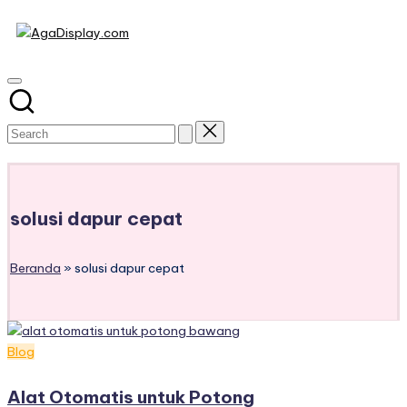
Skip
to
content
Subscribe
solusi dapur cepat
Beranda
»
solusi dapur cepat
Posted
Blog
in
Alat Otomatis untuk Potong