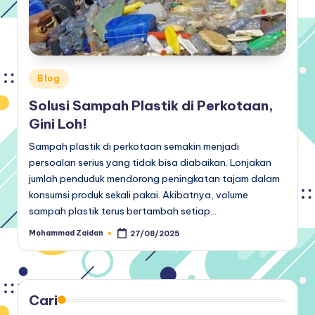
Posted
Blog
in
Solusi Sampah Plastik di Perkotaan,
Gini Loh!
Sampah plastik di perkotaan semakin menjadi
persoalan serius yang tidak bisa diabaikan. Lonjakan
jumlah penduduk mendorong peningkatan tajam dalam
konsumsi produk sekali pakai. Akibatnya, volume
sampah plastik terus bertambah setiap…
Mohammad Zaidan
27/08/2025
Posted
by
Cari