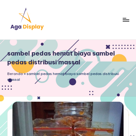
Skip
to
content
sambel pedas hemat biaya sambel
pedas distribusi massal
Beranda
»
sambel pedas hemat biaya sambel pedas distribusi
massal