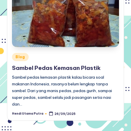
Posted
Blog
in
Sambel Pedas Kemasan Plastik
Sambel pedas kemasan plastik kalau bicara soal
makanan Indonesia, rasanya belum lengkap tanpa
sambel. Dari yang manis pedas, pedas gurih, sampai
super pedas, sambel selalu jadi pasangan setia nasi
dan…
Hendi Utama Putra
26/09/2025
Posted
by