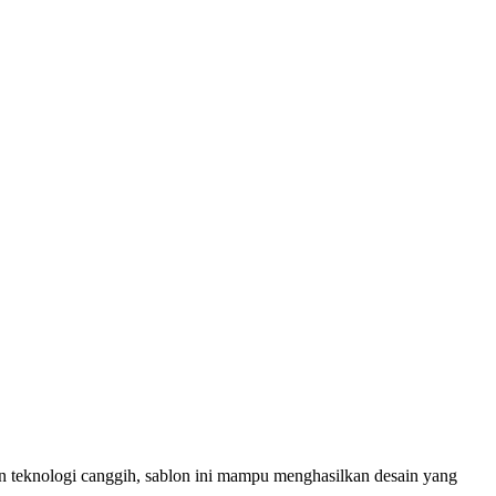
n teknologi canggih, sablon ini mampu menghasilkan desain yang