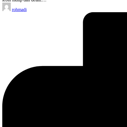
Posted
rohmadi
by