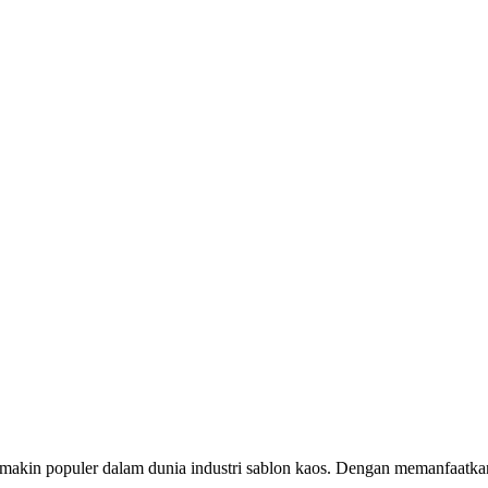
makin populer dalam dunia industri sablon kaos. Dengan memanfaatka