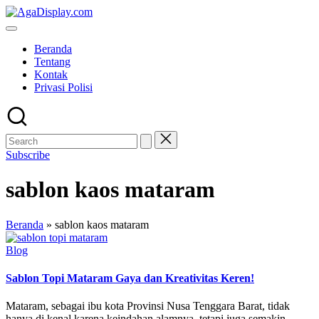
Skip
to
content
Beranda
Tentang
Kontak
Privasi Polisi
Subscribe
sablon kaos mataram
Beranda
»
sablon kaos mataram
Posted
Blog
in
Sablon Topi Mataram Gaya dan Kreativitas Keren!
Mataram, sebagai ibu kota Provinsi Nusa Tenggara Barat, tidak
hanya di kenal karena keindahan alamnya, tetapi juga semakin