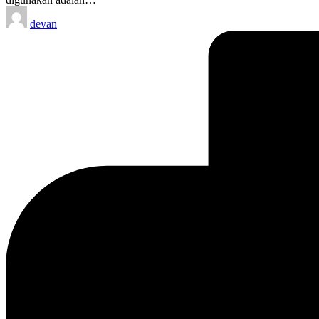
Posted
devan
by