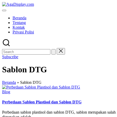
Skip
to
content
Beranda
Tentang
Kontak
Privasi Polisi
Subscribe
Sablon DTG
Beranda
»
Sablon DTG
Posted
Blog
in
Perbedaan Sablon Plastisol dan Sablon DTG
Perbedaan sablon plastisol dan sablon DTG, sablon merupakan salah s
digunakan adalah…