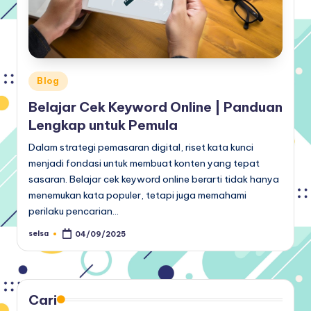
Posted
Blog
in
Belajar Cek Keyword Online | Panduan
Lengkap untuk Pemula
Dalam strategi pemasaran digital, riset kata kunci
menjadi fondasi untuk membuat konten yang tepat
sasaran. Belajar cek keyword online berarti tidak hanya
menemukan kata populer, tetapi juga memahami
perilaku pencarian…
selsa
04/09/2025
Posted
by
Cari