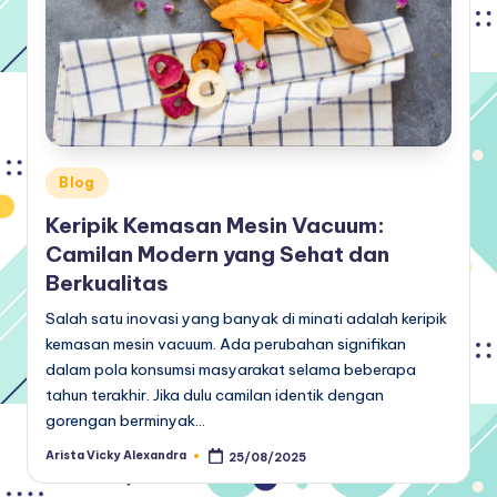
Posted
Blog
in
Keripik Kemasan Mesin Vacuum:
Camilan Modern yang Sehat dan
Berkualitas
Salah satu inovasi yang banyak di minati adalah keripik
kemasan mesin vacuum. Ada perubahan signifikan
dalam pola konsumsi masyarakat selama beberapa
tahun terakhir. Jika dulu camilan identik dengan
gorengan berminyak…
Arista Vicky Alexandra
25/08/2025
Posted
by