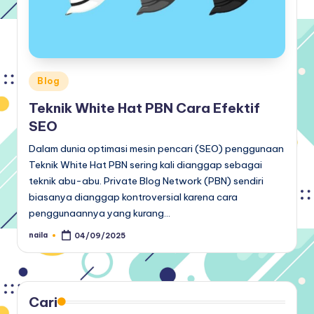
Posted
Blog
in
Teknik White Hat PBN Cara Efektif
SEO
Dalam dunia optimasi mesin pencari (SEO) penggunaan
Teknik White Hat PBN sering kali dianggap sebagai
teknik abu-abu. Private Blog Network (PBN) sendiri
biasanya dianggap kontroversial karena cara
penggunaannya yang kurang…
naila
04/09/2025
Posted
by
Cari