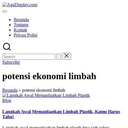
Skip
to
content
Beranda
Tentang
Kontak
Privasi Polisi
Subscribe
potensi ekonomi limbah
Beranda
»
potensi ekonomi limbah
Posted
Blog
in
Langkah Awal Memanfaatkan Limbah Plastik, Kamu Harus
Tahu!
Langkah awal memanfaatkan limbah plastik bisa jadi solusi