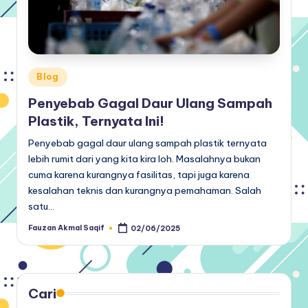
Posted
Blog
in
Penyebab Gagal Daur Ulang Sampah
Plastik, Ternyata Ini!
Penyebab gagal daur ulang sampah plastik ternyata
lebih rumit dari yang kita kira loh. Masalahnya bukan
cuma karena kurangnya fasilitas, tapi juga karena
kesalahan teknis dan kurangnya pemahaman. Salah
satu…
Fauzan Akmal Saqif
02/06/2025
Posted
by
Cari