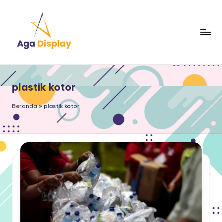
Skip
to
content
plastik kotor
Beranda
»
plastik kotor