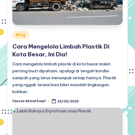
Posted
Blog
in
Cara Mengelola Limbah Plastik Di
Kota Besar, Ini Dia!
Cara mengelola limbah plastik di kota besar makin
penting buat dipahami, apalagi di tengah kondisi
sampah yang terus menumpuk setiap harinya. Plastik
yang nggak terurai bisa bikin masalah lingkungan,
bahkan…
Fauzan Akmal Saqif
23/06/2025
Posted
by