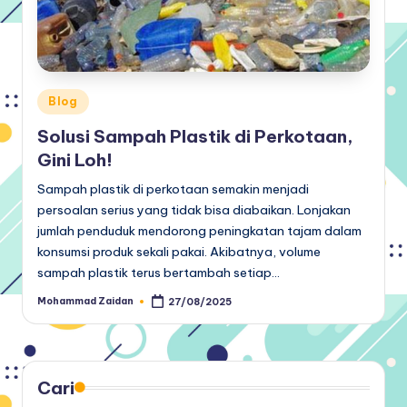
Posted
Blog
in
Solusi Sampah Plastik di Perkotaan,
Gini Loh!
Sampah plastik di perkotaan semakin menjadi
persoalan serius yang tidak bisa diabaikan. Lonjakan
jumlah penduduk mendorong peningkatan tajam dalam
konsumsi produk sekali pakai. Akibatnya, volume
sampah plastik terus bertambah setiap…
Mohammad Zaidan
27/08/2025
Posted
by
Cari