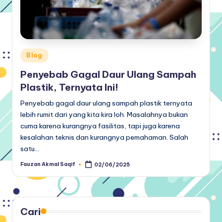
Posted
Blog
in
Penyebab Gagal Daur Ulang Sampah
Plastik, Ternyata Ini!
Penyebab gagal daur ulang sampah plastik ternyata
lebih rumit dari yang kita kira loh. Masalahnya bukan
cuma karena kurangnya fasilitas, tapi juga karena
kesalahan teknis dan kurangnya pemahaman. Salah
satu…
Fauzan Akmal Saqif
02/06/2025
Posted
by
Cari