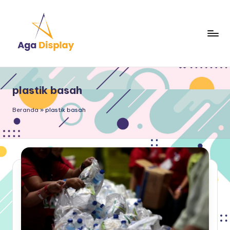
Skip
to
content
plastik basah
Beranda
»
plastik basah